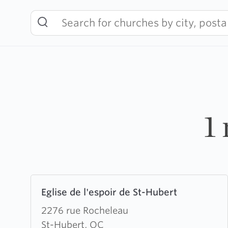
Skip
to
content
1
Learn
Eglise de l'espoir de St-Hubert
more
about
2276 rue Rocheleau
Eglise
St-Hubert, QC