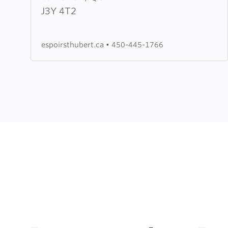
de
J3Y 4T2
l'espoir
de
espoirsthubert.ca
•
450-445-1766
St-
Hubert